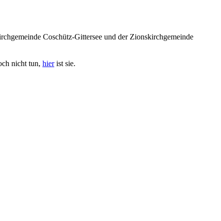
irchgemeinde Coschütz-Gittersee und der Zionskirchgemeinde
och nicht tun,
hier
ist sie.